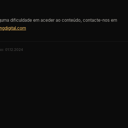
lguma dificuldade em aceder ao conteúdo, contacte-nos em
ngdigital.com
ão: 01.12.2024