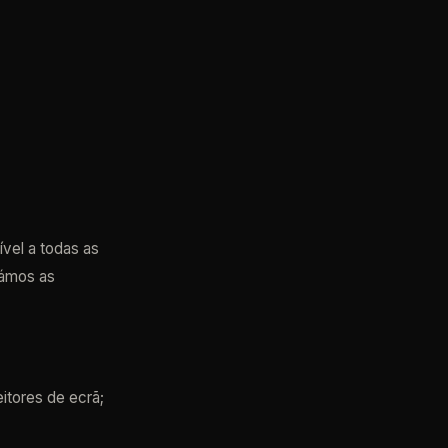
ível a todas as
támos as
itores de ecrã;