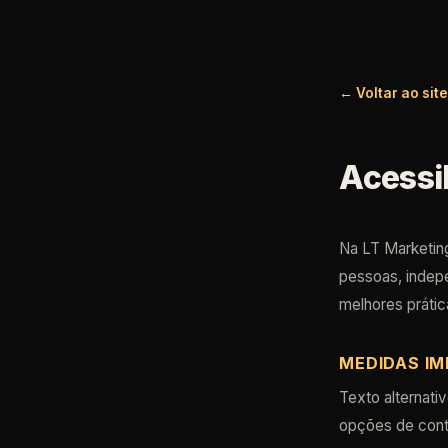
← Voltar ao sit
Acessi
Na LT Marketing
pessoas, indep
melhores prátic
MEDIDAS I
Texto alternati
opções de contr